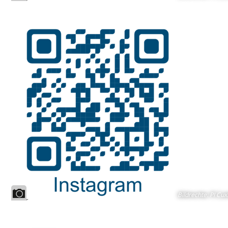
Bildrechte
:
PI Cux