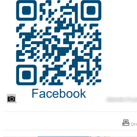
Bildrechte
:
PI Cux
Dr