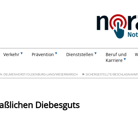
Suchen
Verkehr
Prävention
Dienststellen
Beruf und
W
Karriere
ION DELMENHORST/OLDENBURG-LAND/WESERMARSCH
SICHERGESTELLTE/BESCHLAGNAHM
aßlichen Diebesguts