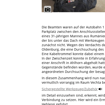
Die Beamten waren auf der Autobahn 1 
Parkplatz zwischen den Anschlussstel
eines 31-jährigen Mannes aus Rumänien
der bis unter das Dach mit Werkzeugen
zunächst nicht. Wegen des Verdachts de
Oldenburg, die eine Durchsuchung des
Eine Kabeltrommel konnte dabei einem
In der Zwischenzeit konnte in Erfahrun
einer Anschrift in Ahlhorn abgeholt hatt
Gegenstände befinden würden, wurde ern
angeordneten Durchsuchung der besagte
In diesem Zusammenhang wird nun nach
vermutlich vorrangig im Raum Vechta b
Sichergestellte Werkzeuge/Zubehör
im Detail einzusehen sind, erkennt, wir
Verbindung zu setzen. Hier wird ein E
Hehlerei geführt.