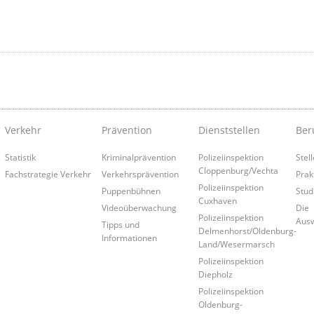
Verkehr
Prävention
Dienststellen
Ber
Statistik
Kriminalprävention
Polizeiinspektion
Stel
Cloppenburg/Vechta
Fachstrategie Verkehr
Verkehrsprävention
Prak
Polizeiinspektion
Puppenbühnen
Stud
Cuxhaven
Videoüberwachung
Die
Polizeiinspektion
Aus
Tipps und
Delmenhorst/Oldenburg-
Informationen
Land/Wesermarsch
Polizeiinspektion
Diepholz
Polizeiinspektion
Oldenburg-