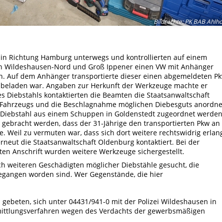
Bildrechte
:
PK BAB Ahlho
in Richtung Hamburg unterwegs und kontrollierten auf einem
len Wildeshausen-Nord und Groß Ippener einen VW mit Anhänger
. Auf dem Anhänger transportierte dieser einen abgemeldeten Pk
 beladen war. Angaben zur Herkunft der Werkzeuge machte er
s Diebstahls kontaktierten die Beamten die Staatsanwaltschaft
 Fahrzeugs und die Beschlagnahme möglichen Diebesguts anordne
 Diebstahl aus einem Schuppen in Goldenstedt zugeordnet werden
g gebracht werden, dass der 31-Jährige den transportierten Pkw an
e. Weil zu vermuten war, dass sich dort weitere rechtswidrig erlan
eut die Staatsanwaltschaft Oldenburg kontaktiert. Bei der
n Anschrift wurden weitere Werkzeuge sichergestellt.
 weiteren Geschädigten möglicher Diebstähle gesucht, die
egangen worden sind. Wer Gegenstände, die hier
d gebeten, sich unter 04431/941-0 mit der Polizei Wildeshausen in
rmittlungsverfahren wegen des Verdachts der gewerbsmäßigen