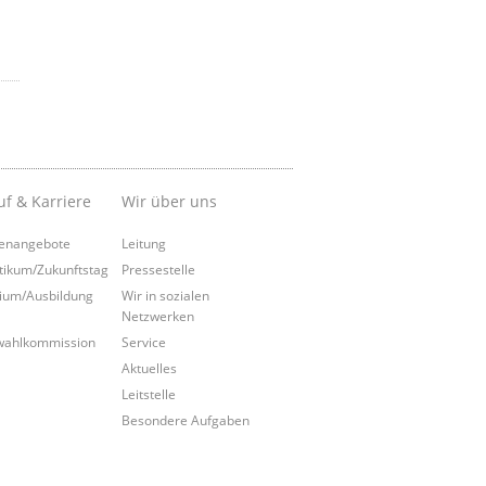
uf & Karriere
Wir über uns
lenangebote
Leitung
tikum/Zukunftstag
Pressestelle
ium/Ausbildung
Wir in sozialen
Netzwerken
wahlkommission
Service
Aktuelles
Leitstelle
Besondere Aufgaben