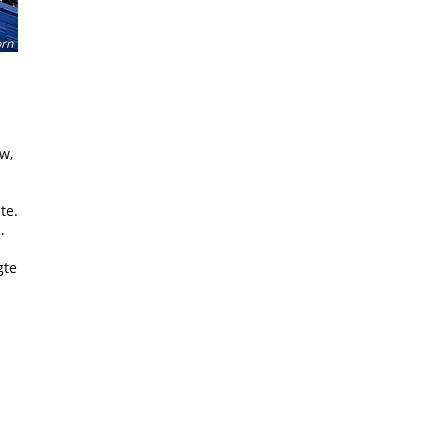
rn
w,
te.
.
gte