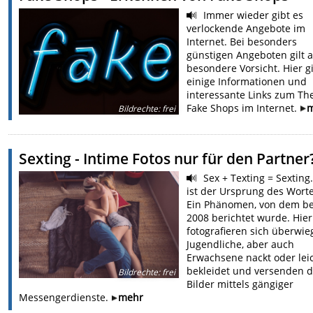
Immer wieder gibt es
verlockende Angebote im
Internet. Bei besonders
günstigen Angeboten gilt 
besondere Vorsicht. Hier g
einige Informationen und
interessante Links zum T
Fake Shops im Internet.
Bildrechte
:
frei
Sexting - Intime Fotos nur für den Partner
Sex + Texting = Sexting
ist der Ursprung des Worte
Ein Phänomen, von dem be
2008 berichtet wurde. Hier
fotografieren sich überwi
Jugendliche, aber auch
Erwachsene nackt oder lei
bekleidet und versenden d
Bildrechte
:
frei
Bilder mittels gängiger
Messengerdienste.
mehr