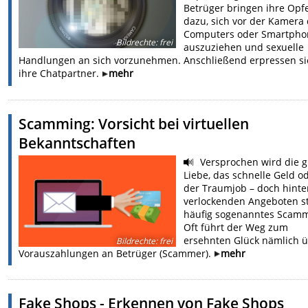
Betrüger bringen ihre Opf
dazu, sich vor der Kamera
Computers oder Smartpho
Bildrechte
:
frei
auszuziehen und sexuelle
Handlungen an sich vorzunehmen. Anschließend erpressen si
ihre Chatpartner.
mehr
Scamming: Vorsicht bei virtuellen
Bekanntschaften
Versprochen wird die 
Liebe, das schnelle Geld o
der Traumjob – doch hinte
verlockenden Angeboten s
häufig sogenanntes Scamm
Oft führt der Weg zum
ersehnten Glück nämlich 
Bildrechte
:
frei
Vorauszahlungen an Betrüger (Scammer).
mehr
Fake Shops - Erkennen von Fake Shops