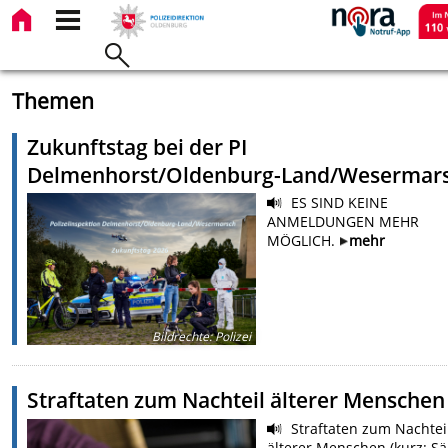
Themen
Zukunftstag bei der PI
Delmenhorst/Oldenburg-Land/Wesermar
ES SIND KEINE
ANMELDUNGEN MEHR
MÖGLICH.
mehr
Bildrechte
:
Polizei
Straftaten zum Nachteil älterer Menschen
Straftaten zum Nachtei
älterer Menschen (kurz: Sä