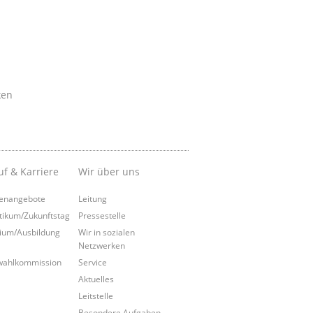
ken
uf & Karriere
Wir über uns
lenangebote
Leitung
tikum/Zukunftstag
Pressestelle
ium/Ausbildung
Wir in sozialen
Netzwerken
wahlkommission
Service
Aktuelles
Leitstelle
Besondere Aufgaben