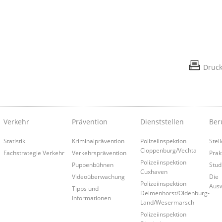
Druc
Verkehr
Prävention
Dienststellen
Ber
Statistik
Kriminalprävention
Polizeiinspektion
Stel
Cloppenburg/Vechta
Fachstrategie Verkehr
Verkehrsprävention
Prak
Polizeiinspektion
Puppenbühnen
Stud
Cuxhaven
Videoüberwachung
Die
Polizeiinspektion
Aus
Tipps und
Delmenhorst/Oldenburg-
Informationen
Land/Wesermarsch
Polizeiinspektion