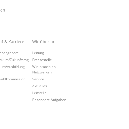
ken
uf & Karriere
Wir über uns
lenangebote
Leitung
tikum/Zukunftstag
Pressestelle
ium/Ausbildung
Wir in sozialen
Netzwerken
wahlkommission
Service
Aktuelles
Leitstelle
Besondere Aufgaben