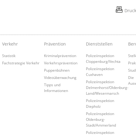
Druc
Verkehr
Prävention
Dienststellen
Ber
Statistik
Kriminalprävention
Polizeiinspektion
Stel
Cloppenburg/Vechta
Fachstrategie Verkehr
Verkehrsprävention
Prak
Polizeiinspektion
Puppenbühnen
Stud
Cuxhaven
Videoüberwachung
Die
Polizeiinspektion
Aus
Tipps und
Delmenhorst/Oldenburg-
Informationen
Land/Wesermarsch
Polizeiinspektion
Diepholz
Polizeiinspektion
Oldenburg-
Stadt/Ammerland
Polizeiinspektion