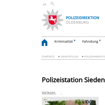
A
A
Kriminalität
Fahndung
STARTSEITE
DIENSTSTELLEN
POLIZEIINSPEKTI
Polizeistation Siede
Vorlesen