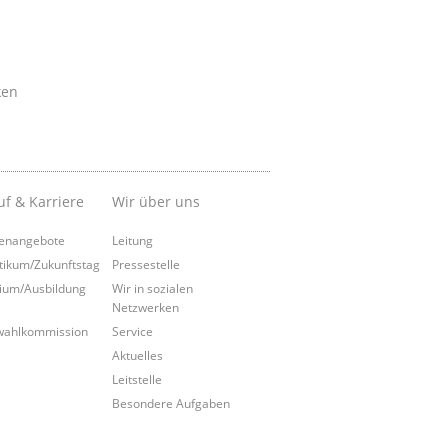
ken
uf & Karriere
Wir über uns
lenangebote
Leitung
tikum/Zukunftstag
Pressestelle
ium/Ausbildung
Wir in sozialen
Netzwerken
wahlkommission
Service
Aktuelles
Leitstelle
Besondere Aufgaben