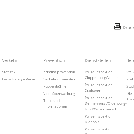
Druc
Verkehr
Prävention
Dienststellen
Ber
Statistik
Kriminalprävention
Polizeiinspektion
Stel
Cloppenburg/Vechta
Fachstrategie Verkehr
Verkehrsprävention
Prak
Polizeiinspektion
Puppenbühnen
Stud
Cuxhaven
Videoüberwachung
Die
Polizeiinspektion
Aus
Tipps und
Delmenhorst/Oldenburg-
Informationen
Land/Wesermarsch
Polizeiinspektion
Diepholz
Polizeiinspektion