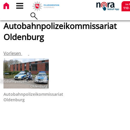
Autobahnpolizeikommissariat
Oldenburg
Vorlesen
Bildrechte
:
Autobahnpolizeikommissariat
Oldenburg
Autobahnpolizeikommissariat
Oldenburg