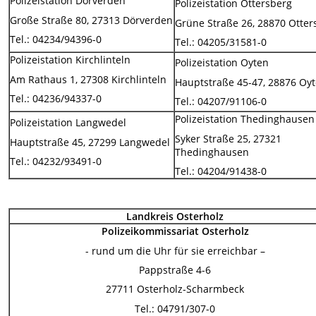
Polizeistation Dörverden
Polizeistation Ottersberg
Große Straße 80, 27313 Dörverden
Grüne Straße 26, 28870 Otter
Tel.: 04234/94396-0
Tel.: 04205/31581-0
Polizeistation Kirchlinteln
Polizeistation Oyten
Am Rathaus 1, 27308 Kirchlinteln
Hauptstraße 45-47, 28876 Oy
Tel.: 04236/94337-0
Tel.: 04207/91106-0
Polizeistation Thedinghausen
Polizeistation Langwedel
Syker Straße 25, 27321
Hauptstraße 45, 27299 Langwedel
Thedinghausen
Tel.: 04232/93491-0
Tel.: 04204/91438-0
Landkreis Osterholz
Polizeikommissariat Osterholz
- rund um die Uhr für sie erreichbar –
Pappstraße 4-6
27711 Osterholz-Scharmbeck
Tel.: 04791/307-0