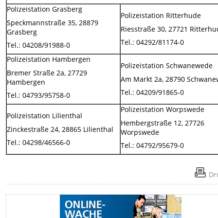
Polizeistation Grasberg
Polizeistation Ritterhude
Speckmannstraße 35, 28879
Riesstraße 30, 27721 Ritterh
Grasberg
Tel.: 04292/81174-0
Tel.: 04208/91988-0
Polizeistation Hambergen
Polizeistation Schwanewede
Bremer Straße 2a, 27729
Am Markt 2a, 28790 Schwan
Hambergen
Tel.: 04209/91865-0
Tel.: 04793/95758-0
Polizeistation Worpswede
Polizeistation Lilienthal
Hembergstraße 12, 27726
Zinckestraße 24, 28865 Lilienthal
Worpswede
Tel.: 04298/46566-0
Tel.: 04792/95679-0
Dr