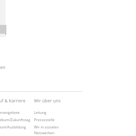
ken
uf & Karriere
Wir über uns
lenangebote
Leitung
tikum/Zukunftstag
Pressestelle
ium/Ausbildung
Wir in sozialen
Netzwerken