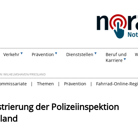
Suchen
Verkehr
Prävention
Dienststellen
Beruf und
W
Karriere
ON WILHELMSHAVEN/FRIESLAND
kommissariate
Themen
Prävention
Fahrrad-Online-Regi
trierung der Polizeiinspektion
sland