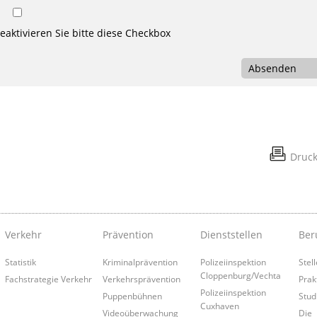
aktivieren Sie bitte diese Checkbox
Absenden
Druc
Verkehr
Prävention
Dienststellen
Ber
Statistik
Kriminalprävention
Polizeiinspektion
Stel
Cloppenburg/Vechta
Fachstrategie Verkehr
Verkehrsprävention
Prak
Polizeiinspektion
Puppenbühnen
Stud
Cuxhaven
Videoüberwachung
Die