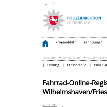
A
A
Kriminalität
Fahndung
STARTSEITE
DIENSTSTELLEN
POLIZEIINSPEKTI
Leitung
Pressestelle
Polizei
Fahrrad-Online-Regis
Wilhelmshaven/Frie
Vorlesen