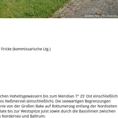
Bildrechte
:
PD Oldenbu
 Fricke (kommissarische Ltg.)
hen Hoheitsgewässern bis zum Meridian 7° 25' Ost einschließlich
 bis Neßmersiel (einschließlich). Die seewärtigen Begrenzungen
inie von der Großen Bake auf Rottumeroog entlang der Nordseiten
ate bis zur Westspitze Juist sowie durch die Basislinien zwischen
n Norderney und Baltrum;