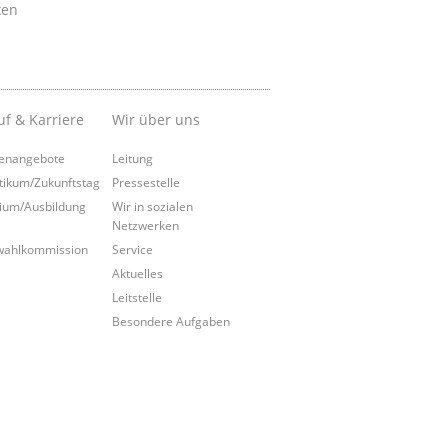
ken
uf & Karriere
Wir über uns
lenangebote
Leitung
tikum/Zukunftstag
Pressestelle
ium/Ausbildung
Wir in sozialen
Netzwerken
wahlkommission
Service
Aktuelles
Leitstelle
Besondere Aufgaben