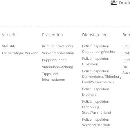
Druc
Verkehr
Prävention
Dienststellen
Ber
Statistik
Kriminalprävention
Polizeiinspektion
Stel
Cloppenburg/Vechta
Fachstrategie Verkehr
Verkehrsprävention
Prak
Polizeiinspektion
Puppenbühnen
Stud
Cuxhaven
Videoüberwachung
Die
Polizeiinspektion
Aus
Tipps und
Delmenhorst/Oldenburg-
Informationen
Land/Wesermarsch
Polizeiinspektion
Diepholz
Polizeiinspektion
Oldenburg-
Stadt/Ammerland
Polizeiinspektion
Verden/Osterholz