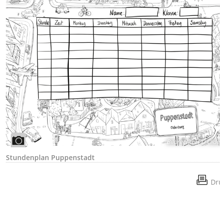
Bildrechte
:
PD Olde
Stundenplan Puppenstadt
Dr