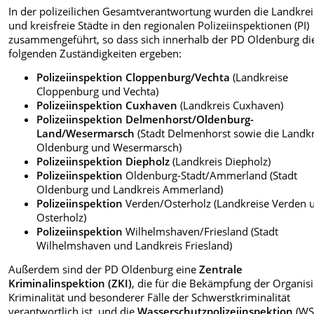
In der polizeilichen Gesamtverantwortung wurden die Landkrei
und kreisfreie Städte in den regionalen Polizeiinspektionen (PI)
zusammengeführt, so dass sich innerhalb der PD Oldenburg di
folgenden Zuständigkeiten ergeben:
Polizeiinspektion Cloppenburg/Vechta
(Landkreise
Cloppenburg und Vechta)
Polizeiinspektion Cuxhaven
(Landkreis Cuxhaven)
Polizeiinspektion Delmenhorst/Oldenburg-
Land/Wesermarsch
(Stadt Delmenhorst sowie die Landk
Oldenburg und Wesermarsch)
Polizeiinspektion Diepholz
(Landkreis Diepholz)
Polizeiinspektion
Oldenburg-Stadt/Ammerland (Stadt
Oldenburg und Landkreis Ammerland)
Polizeiinspektion
Verden/Osterholz (Landkreise Verden 
Osterholz)
Polizeiinspektion
Wilhelmshaven/Friesland (Stadt
Wilhelmshaven und Landkreis Friesland)
Außerdem sind der PD Oldenburg eine
Zentrale
Kriminalinspektion (ZKI)
, die für die Bekämpfung der Organis
Kriminalität und besonderer Fälle der Schwerstkriminalität
verantwortlich ist, und die
Wasserschutzpolizeiinspektion
(WS