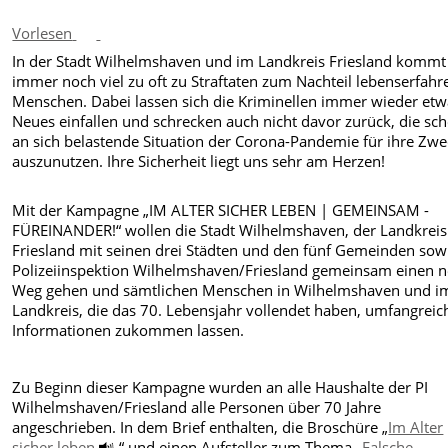
Vorlesen
In der Stadt Wilhelmshaven und im Landkreis Friesland kommt
immer noch viel zu oft zu Straftaten zum Nachteil lebenserfahr
Menschen. Dabei lassen sich die Kriminellen immer wieder etw
Neues einfallen und schrecken auch nicht davor zurück, die sc
an sich belastende Situation der Corona-Pandemie für ihre Zw
auszunutzen. Ihre Sicherheit liegt uns sehr am Herzen!
Mit der Kampagne „IM ALTER SICHER LEBEN | GEMEINSAM -
FÜREINANDER!“ wollen die Stadt Wilhelmshaven, der Landkreis
Friesland mit seinen drei Städten und den fünf Gemeinden sow
Polizeiinspektion Wilhelmshaven/Friesland gemeinsam einen 
Weg gehen und sämtlichen Menschen in Wilhelmshaven und i
Landkreis, die das 70. Lebensjahr vollendet haben, umfangreic
Informationen zukommen lassen.
Zu Beginn dieser Kampagne wurden an alle Haushalte der PI
Wilhelmshaven/Friesland alle Personen über 70 Jahre
angeschrieben. In dem Brief enthalten, die Broschüre „
Im Alter
sicher leben
“ und einen Aufsteller zum Thema „
Falsche