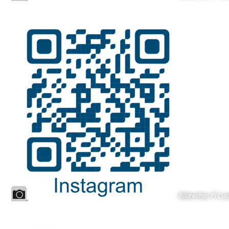
Bildrechte
:
PI Cux