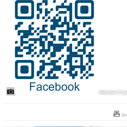
Bildrechte
:
PI Cux
Dr