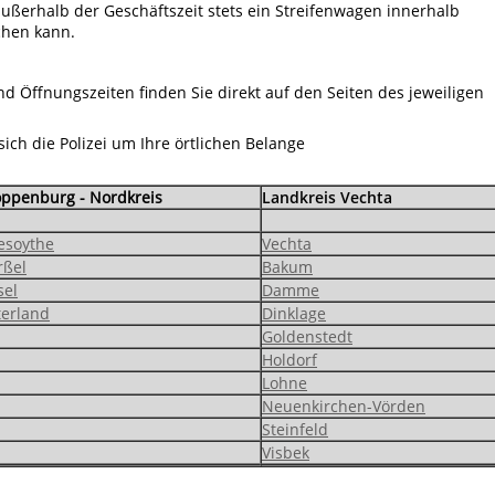
außerhalb der Geschäftszeit stets ein Streifenwagen innerhalb
chen kann.
d Öffnungszeiten finden Sie direkt auf den Seiten des jeweiligen
ch die Polizei um Ihre örtlichen Belange
oppenburg - Nordkreis
Landkreis Vechta
iesoythe
Vechta
rßel
Bakum
sel
Damme
terland
Dinklage
Goldenstedt
Holdorf
Lohne
Neuenkirchen-Vörden
Steinfeld
Visbek