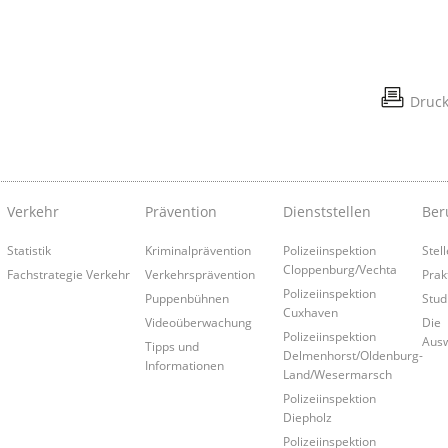
Druc
Verkehr
Prävention
Dienststellen
Ber
Statistik
Kriminalprävention
Polizeiinspektion
Stel
Cloppenburg/Vechta
Fachstrategie Verkehr
Verkehrsprävention
Prak
Polizeiinspektion
Puppenbühnen
Stud
Cuxhaven
Videoüberwachung
Die
Polizeiinspektion
Aus
Tipps und
Delmenhorst/Oldenburg-
Informationen
Land/Wesermarsch
Polizeiinspektion
Diepholz
Polizeiinspektion