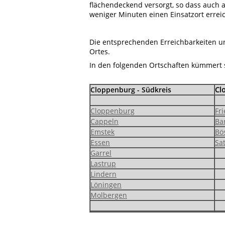
flächendeckend versorgt, so dass auch 
weniger Minuten einen Einsatzort errei
Die entsprechenden Erreichbarkeiten un
Ortes.
In den folgenden Ortschaften kümmert si
Cloppenburg - Südkreis
Cl
Cloppenburg
Fr
Cappeln
Ba
Emstek
Bö
Essen
Sa
Garrel
Lastrup
Lindern
Löningen
Molbergen