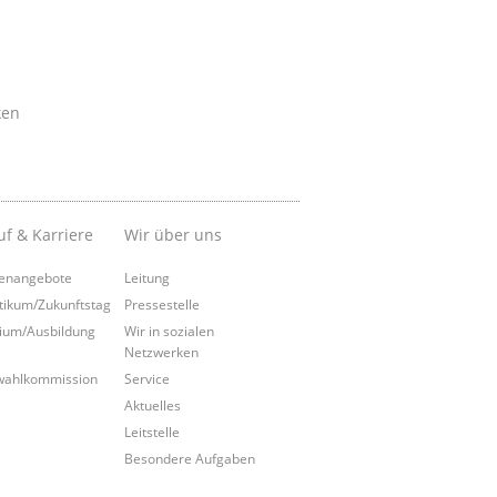
ken
uf & Karriere
Wir über uns
lenangebote
Leitung
tikum/Zukunftstag
Pressestelle
ium/Ausbildung
Wir in sozialen
Netzwerken
wahlkommission
Service
Aktuelles
Leitstelle
Besondere Aufgaben