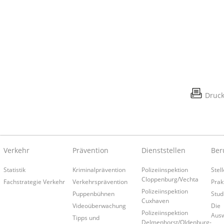
Druc
Verkehr
Prävention
Dienststellen
Ber
Statistik
Kriminalprävention
Polizeiinspektion
Stel
Cloppenburg/Vechta
Fachstrategie Verkehr
Verkehrsprävention
Prak
Polizeiinspektion
Puppenbühnen
Stud
Cuxhaven
Videoüberwachung
Die
Polizeiinspektion
Aus
Tipps und
Delmenhorst/Oldenburg-