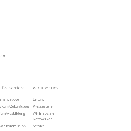
ken
uf & Karriere
Wir über uns
lenangebote
Leitung
tikum/Zukunftstag
Pressestelle
ium/Ausbildung
Wir in sozialen
Netzwerken
wahlkommission
Service