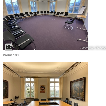
Bildrechte
:
PD Olde
Raum 109